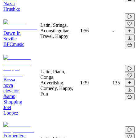
Nazar
Hrushko
Latin, Strings,
Acousticguitar,
1:56
-
Dawn In
Travel, Happy
Seville
BFCmusic
Latin, Piano,
Conga,
Bossa
Advertising,
1:39
135
nova
Comedy, Happy,
elevator
Fun
&amp;
Shopping
Joel
Loopez
Formentera