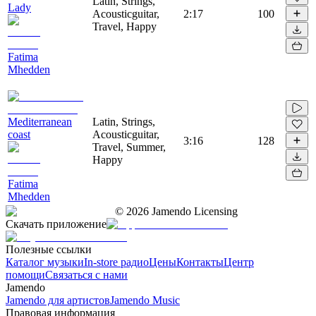
Latin, Strings,
Lady
Acousticguitar,
2:17
100
Travel, Happy
Fatima
Mhedden
Mediterranean
Latin, Strings,
coast
Acousticguitar,
3:16
128
Travel, Summer,
Happy
Fatima
Mhedden
©
2026
Jamendo Licensing
Скачать приложение
Полезные ссылки
Каталог музыки
In-store радио
Цены
Контакты
Центр
помощи
Связаться с нами
Jamendo
Jamendo для артистов
Jamendo Music
Правовая информация