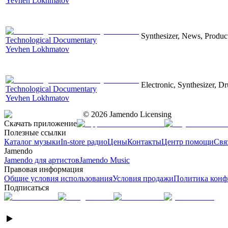
Yevhen Lokhmatov
Synthesizer, News, Producti
Technological Documentary
Yevhen Lokhmatov
Electronic, Synthesizer, D
Technological Documentary
Yevhen Lokhmatov
©
2026
Jamendo Licensing
Скачать приложение
Полезные ссылки
Каталог музыки
In-store радио
Цены
Контакты
Центр помощи
Свя
Jamendo
Jamendo для артистов
Jamendo Music
Правовая информация
Общие условия использования
Условия продажи
Политика конф
Подписаться