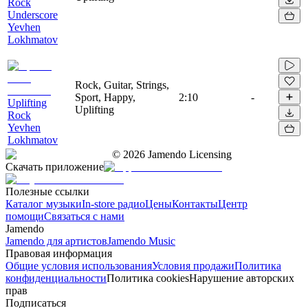
Rock
Underscore
Yevhen
Lokhmatov
Rock, Guitar, Strings,
Sport, Happy,
2:10
-
Uplifting
Uplifting
Rock
Yevhen
Lokhmatov
©
2026
Jamendo Licensing
Скачать приложение
Полезные ссылки
Каталог музыки
In-store радио
Цены
Контакты
Центр
помощи
Связаться с нами
Jamendo
Jamendo для артистов
Jamendo Music
Правовая информация
Общие условия использования
Условия продажи
Политика
конфиденциальности
Политика cookies
Нарушение авторских
прав
Подписаться