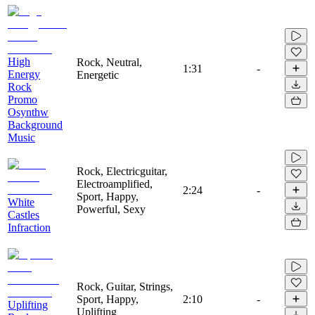
High
Rock, Neutral,
1:31
-
Energy
Energetic
Rock
Promo
Osynthw
Background
Music
Rock, Electricguitar,
Electroamplified,
2:24
-
Sport, Happy,
White
Powerful, Sexy
Castles
Infraction
Rock, Guitar, Strings,
Sport, Happy,
2:10
-
Uplifting
Uplifting