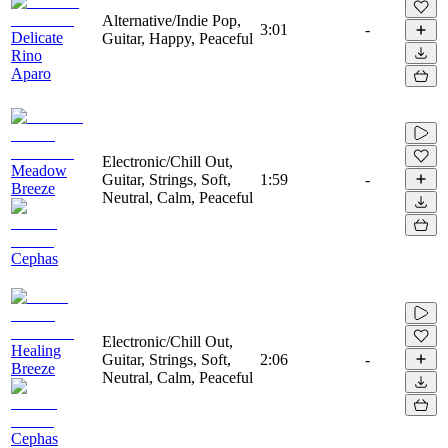
Alternative/Indie Pop,
3:01
-
Delicate
Guitar, Happy, Peaceful
Rino
Aparo
Electronic/Chill Out,
Meadow
Guitar, Strings, Soft,
1:59
-
Breeze
Neutral, Calm, Peaceful
Cephas
Electronic/Chill Out,
Healing
Guitar, Strings, Soft,
2:06
-
Breeze
Neutral, Calm, Peaceful
Cephas