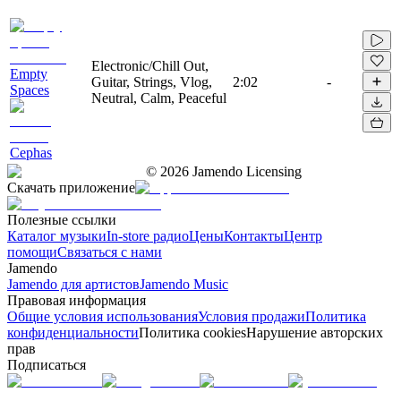
Electronic/Chill Out,
Empty
Guitar, Strings, Vlog,
2:02
-
Spaces
Neutral, Calm, Peaceful
Cephas
©
2026
Jamendo Licensing
Скачать приложение
Полезные ссылки
Каталог музыки
In-store радио
Цены
Контакты
Центр
помощи
Связаться с нами
Jamendo
Jamendo для артистов
Jamendo Music
Правовая информация
Общие условия использования
Условия продажи
Политика
конфиденциальности
Политика cookies
Нарушение авторских
прав
Подписаться