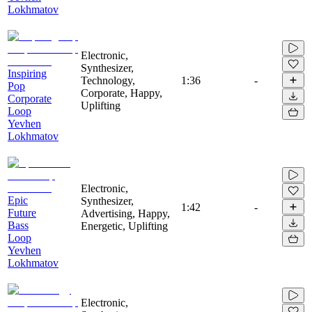
Lokhmatov
Electronic,
Synthesizer,
Inspiring
Technology,
1:36
-
Pop
Corporate, Happy,
Corporate
Uplifting
Loop
Yevhen
Lokhmatov
Electronic,
Epic
Synthesizer,
1:42
-
Future
Advertising, Happy,
Bass
Energetic, Uplifting
Loop
Yevhen
Lokhmatov
Electronic,