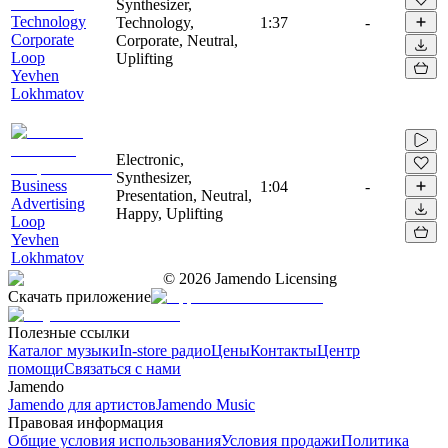
Synthesizer,
Technology
Technology,
1:37
-
Corporate
Corporate, Neutral,
Loop
Uplifting
Yevhen
Lokhmatov
Electronic,
Synthesizer,
Business
1:04
-
Presentation, Neutral,
Advertising
Happy, Uplifting
Loop
Yevhen
Lokhmatov
©
2026
Jamendo Licensing
Скачать приложение
Полезные ссылки
Каталог музыки
In-store радио
Цены
Контакты
Центр
помощи
Связаться с нами
Jamendo
Jamendo для артистов
Jamendo Music
Правовая информация
Общие условия использования
Условия продажи
Политика