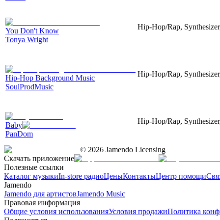
Hip-Hop/Rap, Synthesizer
You Don't Know
Tonya Wright
Hip-Hop/Rap, Synthesizer,
Hip-Hop Background Music
SoulProdMusic
Hip-Hop/Rap, Synthesizer,
Baby
PanDom
©
2026
Jamendo Licensing
Скачать приложение
Полезные ссылки
Каталог музыки
In-store радио
Цены
Контакты
Центр помощи
Свя
Jamendo
Jamendo для артистов
Jamendo Music
Правовая информация
Общие условия использования
Условия продажи
Политика конф