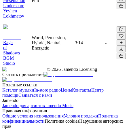
Presentation
Fun
Underscore
Yevhen
Lokhmatov
World, Percussion,
Raga
Hybrid, Neutral,
3:14
-
of
Energetic
Shadows
BGM
Studio
©
2026
Jamendo Licensing
Скачать приложение
Полезные ссылки
Каталог музыки
In-store радио
Цены
Контакты
Центр
помощи
Связаться с нами
Jamendo
Jamendo для артистов
Jamendo Music
Правовая информация
Общие условия использования
Условия продажи
Политика
конфиденциальности
Политика cookies
Нарушение авторских
прав