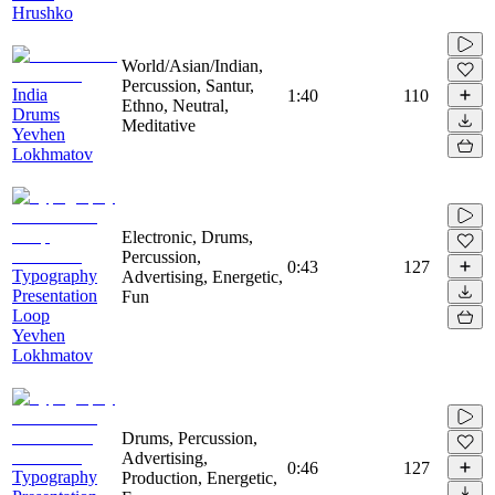
Hrushko
World/Asian/Indian,
Percussion, Santur,
India
1:40
110
Ethno, Neutral,
Drums
Meditative
Yevhen
Lokhmatov
Electronic, Drums,
Percussion,
0:43
127
Typography
Advertising, Energetic,
Presentation
Fun
Loop
Yevhen
Lokhmatov
Drums, Percussion,
Advertising,
0:46
127
Typography
Production, Energetic,