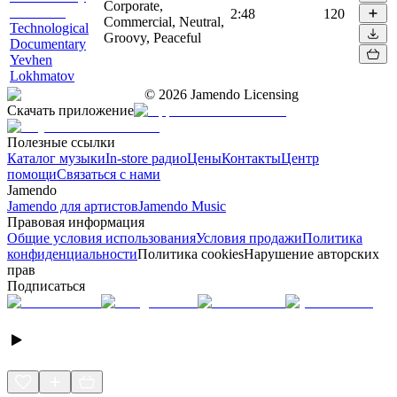
Corporate,
2:48
120
Commercial, Neutral,
Technological
Groovy, Peaceful
Documentary
Yevhen
Lokhmatov
©
2026
Jamendo Licensing
Скачать приложение
Полезные ссылки
Каталог музыки
In-store радио
Цены
Контакты
Центр
помощи
Связаться с нами
Jamendo
Jamendo для артистов
Jamendo Music
Правовая информация
Общие условия использования
Условия продажи
Политика
конфиденциальности
Политика cookies
Нарушение авторских
прав
Подписаться