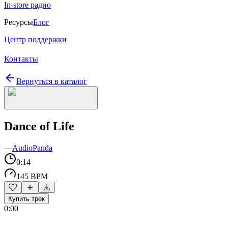
In-store радио
Ресурсы
Блог
Центр поддержки
Контакты
Вернуться в каталог
Dance of Life
—
AudioPanda
0:14
145 BPM
Купить трек
0:00