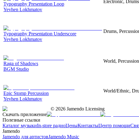
Electronic, Drums
Typography Presentation Loop
Yevhen Lokhmatov
Drums, Percussion
Typography Presentation Underscore
Yevhen Lokhmatov
World, Percussion
Raga of Shadows
BGM Studio
World/Ethnic, Dru
Epic Stomp Percussion
Yevhen Lokhmatov
©
2026
Jamendo Licensing
Скачать приложение
Полезные ссылки
Каталог музыки
In-store радио
Цены
Контакты
Центр помощи
Свя
Jamendo
Jamendo для артистов
Jamendo Music