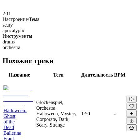
2:11
Настроение/Тема
scary
apocalyptic
Инструменты
drums
orchestra
Похожие треки
Название
Теги
Длительность
BPM
Glockenspiel,
Orchestra,
Halloween-
Halloween, Mystery,
1:50
-
Ghost
Corporate, Dark,
of the
Scary, Strange
Dead
Ballerina
Frank