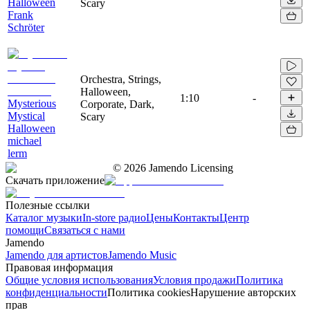
Halloween
Scary
Frank
Schröter
Orchestra, Strings,
Halloween,
1:10
-
Mysterious
Corporate, Dark,
Mystical
Scary
Halloween
michael
lerm
©
2026
Jamendo Licensing
Скачать приложение
Полезные ссылки
Каталог музыки
In-store радио
Цены
Контакты
Центр
помощи
Связаться с нами
Jamendo
Jamendo для артистов
Jamendo Music
Правовая информация
Общие условия использования
Условия продажи
Политика
конфиденциальности
Политика cookies
Нарушение авторских
прав