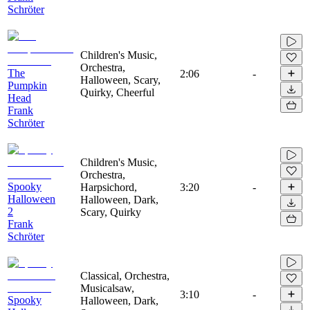
Schröter
Children's Music,
Orchestra,
The
2:06
-
Halloween, Scary,
Pumpkin
Quirky, Cheerful
Head
Frank
Schröter
Children's Music,
Orchestra,
Spooky
Harpsichord,
3:20
-
Halloween
Halloween, Dark,
2
Scary, Quirky
Frank
Schröter
Classical, Orchestra,
Musicalsaw,
3:10
-
Spooky
Halloween, Dark,