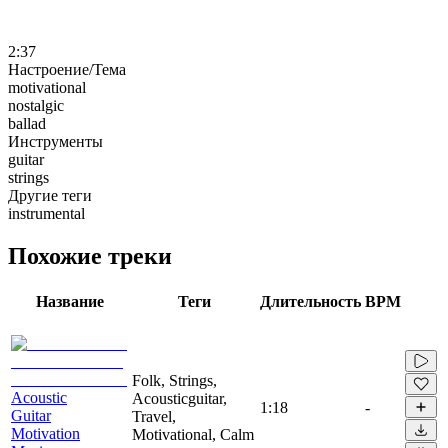
2:37
Настроение/Тема
motivational
nostalgic
ballad
Инструменты
guitar
strings
Другие теги
instrumental
Похожие треки
Название
Теги
Длительность
BPM
Folk, Strings,
Acoustic
Acousticguitar,
1:18
-
Guitar
Travel,
Motivation
Motivational, Calm