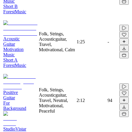
Music
Short B
ForestMusic
Folk, Strings,
Acoustic
Acousticguitar,
1:25
-
Guitar
Travel,
Motivation
Motivational, Calm
Music
Short A
ForestMusic
Folk, Strings,
Positive
Acousticguitar,
Guitar
Travel, Neutral,
2:12
94
For
Motivational,
Background
Peaceful
StudioVistar