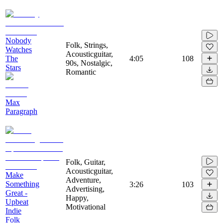
Nobody
Folk, Strings,
Watches
Acousticguitar,
The
4:05
108
90s, Nostalgic,
Stars
Romantic
Max
Paragraph
Folk, Guitar,
Acousticguitar,
Make
Adventure,
Something
3:26
103
Advertising,
Great -
Happy,
Upbeat
Motivational
Indie
Folk