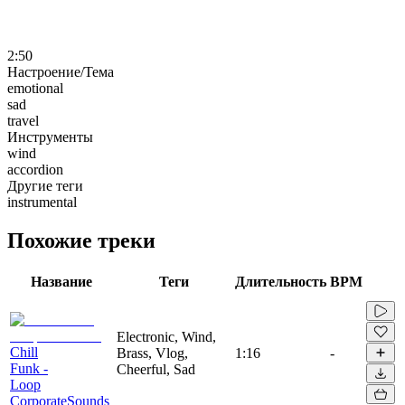
2:50
Настроение/Тема
emotional
sad
travel
Инструменты
wind
accordion
Другие теги
instrumental
Похожие треки
Название
Теги
Длительность
BPM
Electronic, Wind,
Chill
Brass, Vlog,
1:16
-
Funk -
Cheerful, Sad
Loop
CorporateSounds