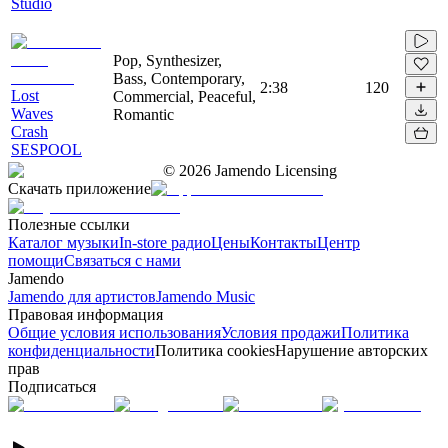
Studio
Pop, Synthesizer,
Bass, Contemporary,
2:38
120
Lost
Commercial, Peaceful,
Waves
Romantic
Crash
SESPOOL
©
2026
Jamendo Licensing
Скачать приложение
Полезные ссылки
Каталог музыки
In-store радио
Цены
Контакты
Центр
помощи
Связаться с нами
Jamendo
Jamendo для артистов
Jamendo Music
Правовая информация
Общие условия использования
Условия продажи
Политика
конфиденциальности
Политика cookies
Нарушение авторских
прав
Подписаться