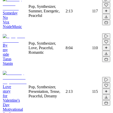
Pop, Synthesizer,
Summer, Energetic,
2:13
117
Someday
Peaceful
No
Vox
NsideMusic
Pop, Synthesizer,
By
Love, Peaceful,
8:04
110
my
Romantic
side
Taras
Stanin
Love
Pop, Synthesizer,
story
Presentation, Tense,
2:13
115
for
Peaceful, Dreamy
Valentine's
Day
Motivational