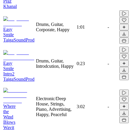
Praz
Khanal
Drums, Guitar,
1:01
-
Easy
Corporate, Happy
Smile
TaigaSoundProd
Drums, Guitar,
Easy
0:23
-
Introdcution, Happy
Smile
Intro2
TaigaSoundProd
Electronic/Deep
House, Strings,
Where
3:02
-
Piano, Advertising,
the
Happy, Peaceful
Wind
Blows
Wavit