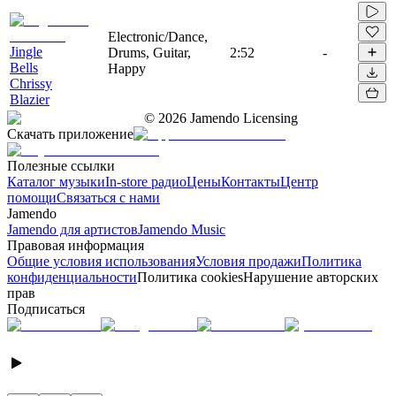
Electronic/Dance,
Jingle
Drums, Guitar,
2:52
-
Bells
Happy
Chrissy
Blazier
©
2026
Jamendo Licensing
Скачать приложение
Полезные ссылки
Каталог музыки
In-store радио
Цены
Контакты
Центр
помощи
Связаться с нами
Jamendo
Jamendo для артистов
Jamendo Music
Правовая информация
Общие условия использования
Условия продажи
Политика
конфиденциальности
Политика cookies
Нарушение авторских
прав
Подписаться