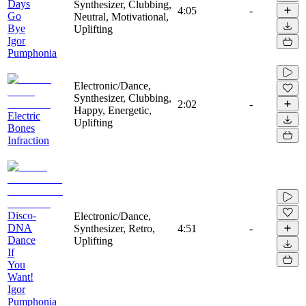
Days
Synthesizer, Clubbing,
4:05
-
Go
Neutral, Motivational,
Bye
Uplifting
Igor
Pumphonia
Electronic/Dance,
Synthesizer, Clubbing,
2:02
-
Happy, Energetic,
Electric
Uplifting
Bones
Infraction
Disco-
Electronic/Dance,
DNA
Synthesizer, Retro,
4:51
-
Dance
Uplifting
If
You
Want!
Igor
Pumphonia