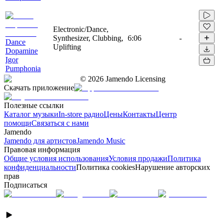
Electronic/Dance,
Synthesizer, Clubbing,
6:06
-
Dance
Uplifting
Dopamine
Igor
Pumphonia
©
2026
Jamendo Licensing
Скачать приложение
Полезные ссылки
Каталог музыки
In-store радио
Цены
Контакты
Центр
помощи
Связаться с нами
Jamendo
Jamendo для артистов
Jamendo Music
Правовая информация
Общие условия использования
Условия продажи
Политика
конфиденциальности
Политика cookies
Нарушение авторских
прав
Подписаться