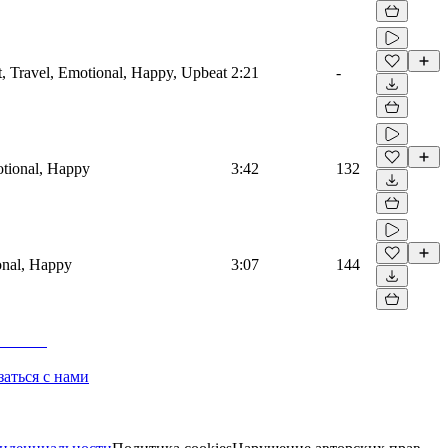
et, Travel, Emotional, Happy, Upbeat
2:21
-
otional, Happy
3:42
132
onal, Happy
3:07
144
заться с нами