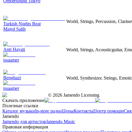
Omotesound Tokyo
World, Strings, Percussion, Clarin
Turkish Nights Beat
Majed Salih
Anti Hayati
World, Strings, Acousticguitar, Em
issaamer
Benghazi
World, Synthesizer, Strings, Emoti
issaamer
©
2026
Jamendo Licensing
Скачать приложение
Полезные ссылки
Каталог музыки
In-store радио
Цены
Контакты
Центр помощи
Свя
Jamendo
Jamendo для артистов
Jamendo Music
Правовая информация