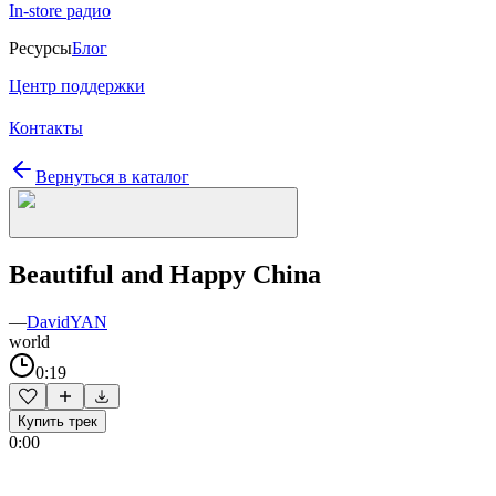
In-store радио
Ресурсы
Блог
Центр поддержки
Контакты
Вернуться в каталог
Beautiful and Happy China
—
DavidYAN
world
0:19
Купить трек
0:00