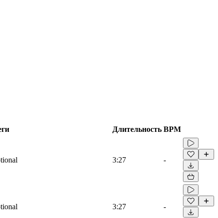
еги
Длительность
BPM
tional
3:27
-
tional
3:27
-