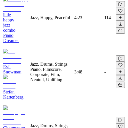
little
Jazz, Happy, Peaceful
4:23
114
happy
jazz
combo
Piano
Dreamer
Jazz, Drums, Strings,
Evil
Piano, Filmscore,
Snowman
3:48
-
Corporate, Film,
Neutral, Uplifting
Stefan
Kartenberg
Jazz, Drums, Strings,
Champagne