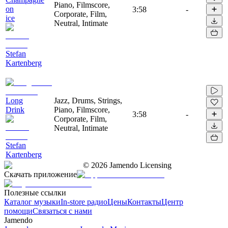
Piano, Filmscore,
on
3:58
-
Corporate, Film,
ice
Neutral, Intimate
Stefan
Kartenberg
Long
Jazz, Drums, Strings,
Drink
Piano, Filmscore,
3:58
-
Corporate, Film,
Neutral, Intimate
Stefan
Kartenberg
©
2026
Jamendo Licensing
Скачать приложение
Полезные ссылки
Каталог музыки
In-store радио
Цены
Контакты
Центр
помощи
Связаться с нами
Jamendo