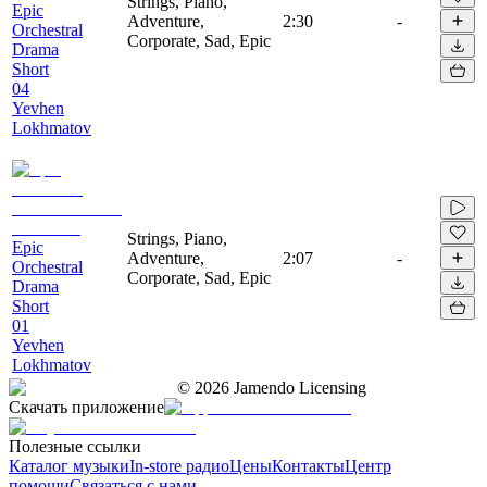
Strings, Piano,
Epic
Adventure,
2:30
-
Orchestral
Corporate, Sad, Epic
Drama
Short
04
Yevhen
Lokhmatov
Strings, Piano,
Epic
Adventure,
2:07
-
Orchestral
Corporate, Sad, Epic
Drama
Short
01
Yevhen
Lokhmatov
©
2026
Jamendo Licensing
Скачать приложение
Полезные ссылки
Каталог музыки
In-store радио
Цены
Контакты
Центр
помощи
Связаться с нами