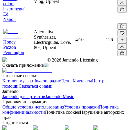
Vlog, Upbeat
colors
instrumental
Ed
Napoli
Alternative,
Synthesizer,
4:10
126
Honey
Electricguitar, Love,
Paxton
80s, Upbeat
Pennington
©
2026
Jamendo Licensing
Скачать приложение
Полезные ссылки
Каталог музыки
In-store радио
Цены
Контакты
Центр
помощи
Связаться с нами
Jamendo
Jamendo для артистов
Jamendo Music
Правовая информация
Общие условия использования
Условия продажи
Политика
конфиденциальности
Политика cookies
Нарушение авторских
прав
Подписаться