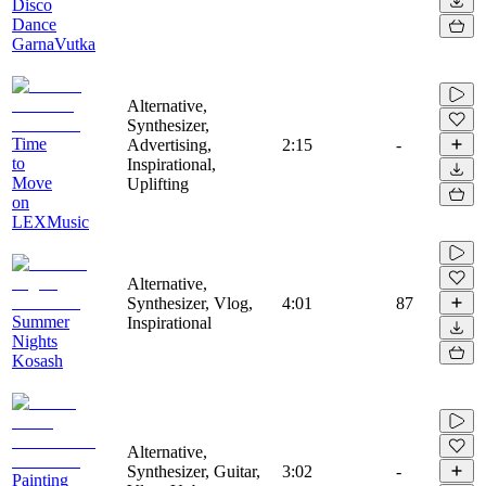
Disco
Dance
GarnaVutka
Alternative,
Synthesizer,
Time
Advertising,
2:15
-
to
Inspirational,
Move
Uplifting
on
LEXMusic
Alternative,
Synthesizer, Vlog,
4:01
87
Summer
Inspirational
Nights
Kosash
Alternative,
Synthesizer, Guitar,
3:02
-
Painting