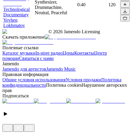
Synthesizer,
0:40
120
Drummachine,
Technological
Neutral, Peaceful
Documentary
Yevhen
Lokhmatov
©
2026
Jamendo Licensing
Скачать приложение
Полезные ссылки
Каталог музыки
In-store радио
Цены
Контакты
Центр
помощи
Связаться с нами
Jamendo
Jamendo для артистов
Jamendo Music
Правовая информация
Общие условия использования
Условия продажи
Политика
конфиденциальности
Политика cookies
Нарушение авторских
прав
Подписаться