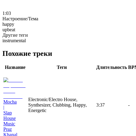
1:03
Настроение/Тема
happy
upbeat
Другие теги
instrumental
Похожие треки
Название
Теги
Длительность
BP
Electronic/Electro House,
Mocha
Synthesizer, Clubbing, Happy,
3:37
-
|
Energetic
Slap
House
Music
Praz
Khanal