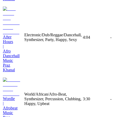
Electronic/Dub/Reggae/Dancehall,
After
4:04
-
Synthesizer, Party, Happy, Sexy
Hours
|
Afro
Dancehall
Music
Praz
Khanal
World/African/Afro-Beat,
Wordle
Synthesizer, Percussion, Clubbing,
3:30
-
|
Happy, Upbeat
Afrobeat
Music