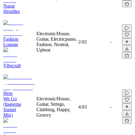
Nazar
Hrushko
Electronic/House,
Fashion
Guitar, Electricpiano,
2:02
-
Lounge
Fashion, Neutral,
Upbeat
Vibecraft
Here
We Go
Electronic/House,
(Ipanema
Guitar, Strings,
4:03
-
Sunset
Clubbing, Happy,
Mix)
Groovy