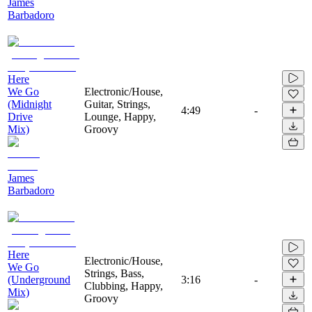
James
Barbadoro
Here
We Go
Electronic/House,
(Midnight
Guitar, Strings,
4:49
-
Drive
Lounge, Happy,
Mix)
Groovy
James
Barbadoro
Here
Electronic/House,
We Go
Strings, Bass,
(Underground
3:16
-
Clubbing, Happy,
Mix)
Groovy