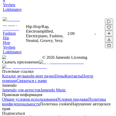
4
Yevhen
Lokhmatov
Hip-Hop/Rap,
Electroamplified,
Fashion
2:09
-
Electricpiano, Fashion,
Hip
Neutral, Groovy, Sexy
Hop
Yevhen
Lokhmatov
©
2026
Jamendo Licensing
Скачать приложение
Полезные ссылки
Каталог музыки
In-store радио
Цены
Контакты
Центр
помощи
Связаться с нами
Jamendo
Jamendo для артистов
Jamendo Music
Правовая информация
Общие условия использования
Условия продажи
Политика
конфиденциальности
Политика cookies
Нарушение авторских
прав
Подписаться