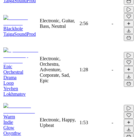
TaigaSoundProd
Electronic, Guitar,
2:56
-
Bass, Neutral
Blackhole
TaigaSoundProd
Electronic,
Orchestra,
Epic
Adventure,
1:28
-
Orchestral
Corporate, Sad,
Drama
Epic
Loop
Yevhen
Lokhmatov
Warm
Electronic, Happy,
Indie
1:53
-
Upbeat
Glow
Osynthw