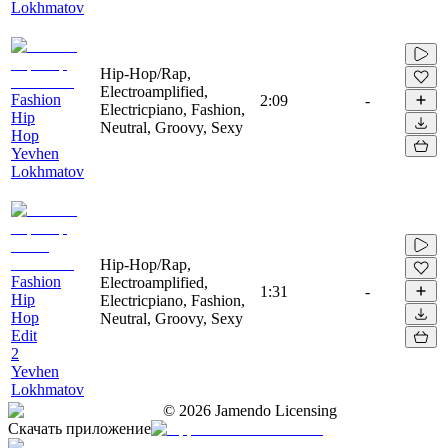
Lokhmatov
Hip-Hop/Rap,
Electroamplified,
Fashion
2:09
-
Electricpiano, Fashion,
Hip
Neutral, Groovy, Sexy
Hop
Yevhen
Lokhmatov
Hip-Hop/Rap,
Fashion
Electroamplified,
1:31
-
Hip
Electricpiano, Fashion,
Hop
Neutral, Groovy, Sexy
Edit
2
Yevhen
Lokhmatov
©
2026
Jamendo Licensing
Скачать приложение