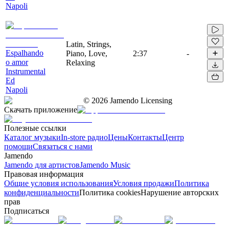
Napoli
Latin, Strings,
Espalhando
Piano, Love,
2:37
-
o amor
Relaxing
Instrumental
Ed
Napoli
©
2026
Jamendo Licensing
Скачать приложение
Полезные ссылки
Каталог музыки
In-store радио
Цены
Контакты
Центр
помощи
Связаться с нами
Jamendo
Jamendo для артистов
Jamendo Music
Правовая информация
Общие условия использования
Условия продажи
Политика
конфиденциальности
Политика cookies
Нарушение авторских
прав
Подписаться