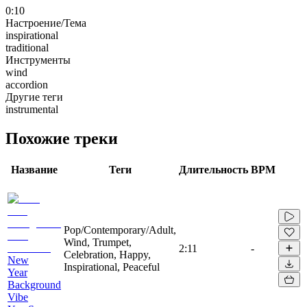
0:10
Настроение/Тема
inspirational
traditional
Инструменты
wind
accordion
Другие теги
instrumental
Похожие треки
Название
Теги
Длительность
BPM
Pop/Contemporary/Adult,
Wind, Trumpet,
2:11
-
Celebration, Happy,
New
Inspirational, Peaceful
Year
Background
Vibe