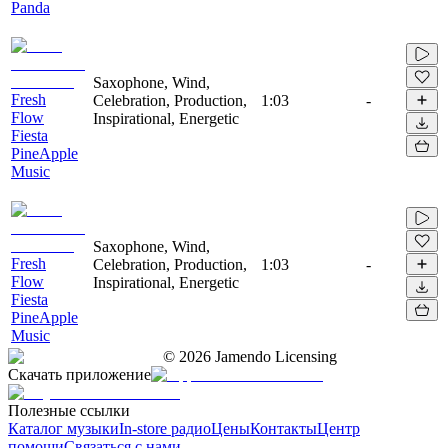
Panda
Saxophone, Wind,
Fresh
Celebration, Production,
1:03
-
Flow
Inspirational, Energetic
Fiesta
PineApple
Music
Saxophone, Wind,
Fresh
Celebration, Production,
1:03
-
Flow
Inspirational, Energetic
Fiesta
PineApple
Music
©
2026
Jamendo Licensing
Скачать приложение
Полезные ссылки
Каталог музыки
In-store радио
Цены
Контакты
Центр
помощи
Связаться с нами