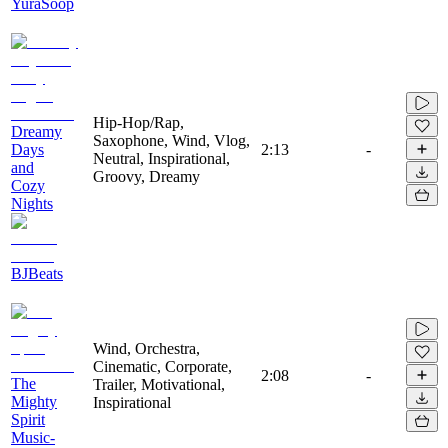
YuraSoop
Hip-Hop/Rap,
Dreamy
Saxophone, Wind, Vlog,
Days
2:13
-
Neutral, Inspirational,
and
Groovy, Dreamy
Cozy
Nights
BJBeats
Wind, Orchestra,
Cinematic, Corporate,
2:08
-
The
Trailer, Motivational,
Mighty
Inspirational
Spirit
Music-