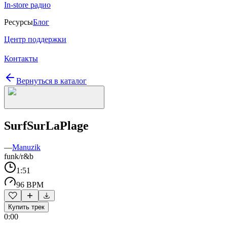
In-store радио
Ресурсы
Блог
Центр поддержки
Контакты
Вернуться в каталог
SurfSurLaPlage
—
Manuzik
funk/r&b
1:51
96 BPM
Купить трек
0:00