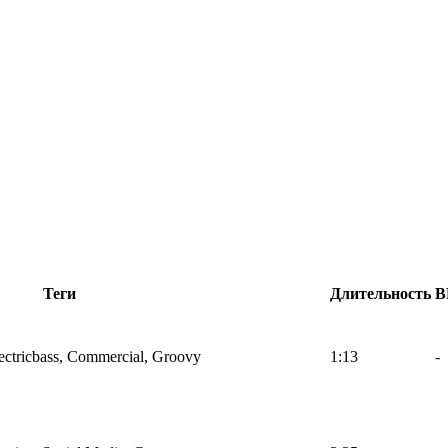
Теги
Длительность
B
ectricbass, Commercial, Groovy
1:13
-