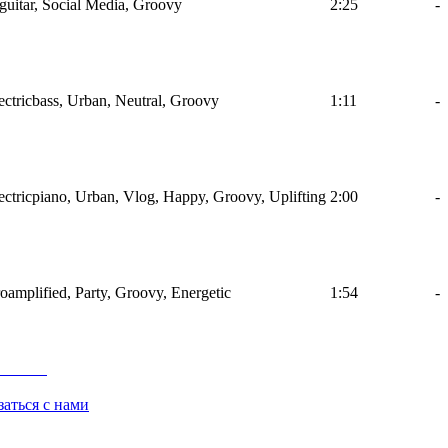
uitar, Social Media, Groovy
2:25
-
ctricbass, Urban, Neutral, Groovy
1:11
-
ctricpiano, Urban, Vlog, Happy, Groovy, Uplifting
2:00
-
oamplified, Party, Groovy, Energetic
1:54
-
заться с нами