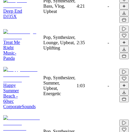
Pop, Synthesizer,
Bass, Vlog,
4:21
-
Deep End
Upbeat
DJ35X
Pop, Synthesizer,
Treat Me
Lounge, Upbeat,
2:35
-
Right
Uplifting
Music-
Panda
Pop, Synthesizer,
Summer,
Happy
1:03
-
Upbeat,
Summer
Energetic
Beach -
60sec
CorporateSounds
Pop, Synthesizer,