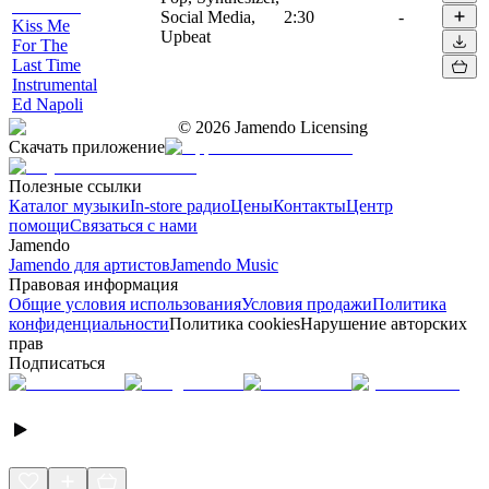
Social Media,
2:30
-
Kiss Me
Upbeat
For The
Last Time
Instrumental
Ed Napoli
©
2026
Jamendo Licensing
Скачать приложение
Полезные ссылки
Каталог музыки
In-store радио
Цены
Контакты
Центр
помощи
Связаться с нами
Jamendo
Jamendo для артистов
Jamendo Music
Правовая информация
Общие условия использования
Условия продажи
Политика
конфиденциальности
Политика cookies
Нарушение авторских
прав
Подписаться