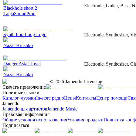
Electronic, Guitar, Bass, N
Blackhole short 2
TaigaSoundProd
Synth Pop Long Logo
Electronic, Synthesizer, V
Nazar Hrushko
Danger Asia Travel
Electronic, Synthesizer, Cl
Nazar Hrushko
©
2026
Jamendo Licensing
Скачать приложение
Полезные ссылки
Каталог музыки
In-store радио
Цены
Контакты
Центр помощи
Свя
Jamendo
Jamendo для артистов
Jamendo Music
Правовая информация
Общие условия использования
Условия продажи
Политика конф
Подписаться