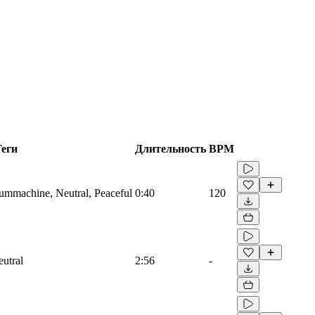
Теги
Длительность
BPM
rummachine, Neutral, Peaceful
0:40
120
eutral
2:56
-