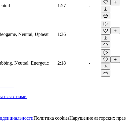
eutral
1:57
-
ideogame, Neutral, Upbeat
1:36
-
ubbing, Neutral, Energetic
2:18
-
заться с нами
иденциальности
Политика cookies
Нарушение авторских прав