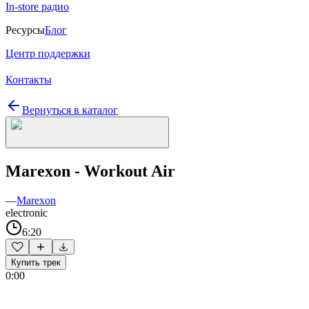
In-store радио
Ресурсы
Блог
Центр поддержки
Контакты
Вернуться в каталог
Marexon - Workout Air
—
Marexon
electronic
6:20
Купить трек
0:00