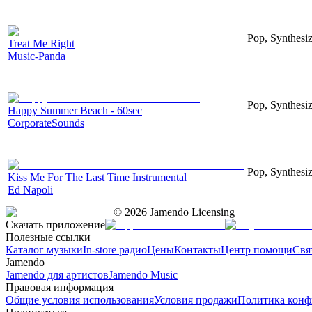
Pop, Synthesiz
Treat Me Right
Music-Panda
Pop, Synthesi
Happy Summer Beach - 60sec
CorporateSounds
Pop, Synthesiz
Kiss Me For The Last Time Instrumental
Ed Napoli
©
2026
Jamendo Licensing
Скачать приложение
Полезные ссылки
Каталог музыки
In-store радио
Цены
Контакты
Центр помощи
Свя
Jamendo
Jamendo для артистов
Jamendo Music
Правовая информация
Общие условия использования
Условия продажи
Политика конф