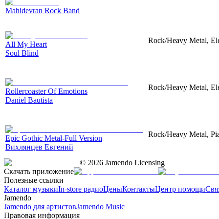
Mahidevran Rock Band
Rock/Heavy Metal, Elec
All My Heart
Soul Blind
Rock/Heavy Metal, Elec
Rollercoaster Of Emotions
Daniel Bautista
Rock/Heavy Metal, Pia
Epic Gothic Metal-Full Version
Вихлянцев Евгений
©
2026
Jamendo Licensing
Скачать приложение
Полезные ссылки
Каталог музыки
In-store радио
Цены
Контакты
Центр помощи
Свя
Jamendo
Jamendo для артистов
Jamendo Music
Правовая информация