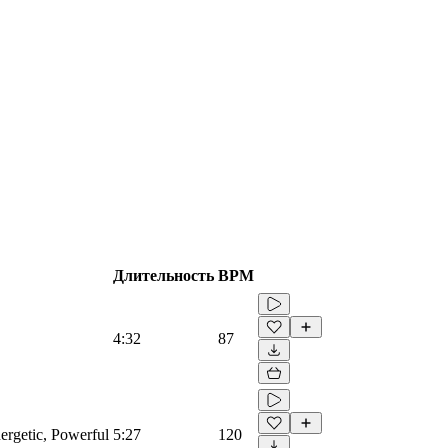
Длительность
BPM
4:32
87
ergetic, Powerful
5:27
120