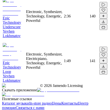
Electronic, Synthesizer,
Technology, Energetic,
2:36
140
Epic
Powerful
Technology
Underscore
Yevhen
Lokhmatov
Electronic, Synthesizer,
Electricpiano,
1:49
141
Epic
Technology, Energetic,
Technology
Powerful
Loop
Yevhen
Lokhmatov
©
2026
Jamendo Licensing
Скачать приложение
Полезные ссылки
Каталог музыки
In-store радио
Цены
Контакты
Центр
помощи
Связаться с нами