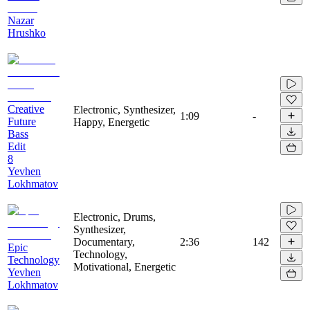
Nazar
Hrushko
Creative
Electronic, Synthesizer,
1:09
-
Future
Happy, Energetic
Bass
Edit
8
Yevhen
Lokhmatov
Electronic, Drums,
Synthesizer,
Documentary,
2:36
142
Epic
Technology,
Technology
Motivational, Energetic
Yevhen
Lokhmatov