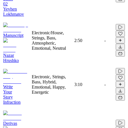
02
Yevhen
Lokhmatov
Electronic/House,
Manuscript
Strings, Bass,
2:50
-
Atmospheric,
Emotional, Neutral
Nazar
Hrushko
Electronic, Strings,
Bass, Hybrid,
3:10
-
Write
Emotional, Happy,
Your
Energetic
Story
Infraction
Derivas