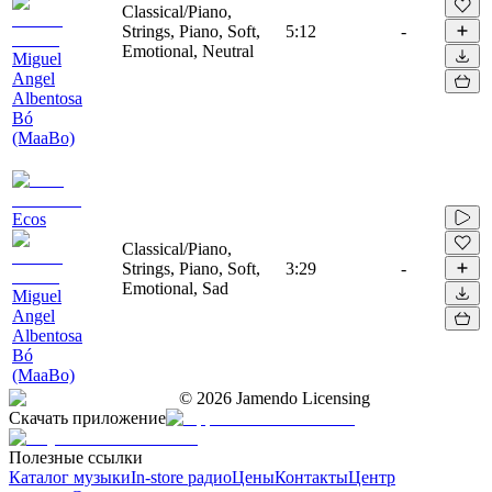
Classical/Piano,
Strings, Piano, Soft,
5:12
-
Emotional, Neutral
Miguel
Angel
Albentosa
Bó
(MaaBo)
Ecos
Classical/Piano,
Strings, Piano, Soft,
3:29
-
Emotional, Sad
Miguel
Angel
Albentosa
Bó
(MaaBo)
©
2026
Jamendo Licensing
Скачать приложение
Полезные ссылки
Каталог музыки
In-store радио
Цены
Контакты
Центр