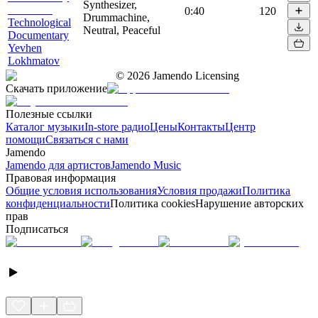
Synthesizer,
0:40
120
Drummachine,
Technological
Neutral, Peaceful
Documentary
Yevhen
Lokhmatov
©
2026
Jamendo Licensing
Скачать приложение
Полезные ссылки
Каталог музыки
In-store радио
Цены
Контакты
Центр
помощи
Связаться с нами
Jamendo
Jamendo для артистов
Jamendo Music
Правовая информация
Общие условия использования
Условия продажи
Политика
конфиденциальности
Политика cookies
Нарушение авторских
прав
Подписаться