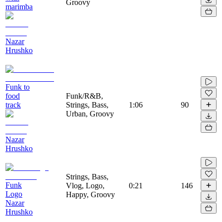
Groovy
marimba
Nazar
Hrushko
Funk to
food
Funk/R&B,
track
Strings, Bass,
1:06
90
Urban, Groovy
Nazar
Hrushko
Strings, Bass,
Funk
Vlog, Logo,
0:21
146
Logo
Happy, Groovy
Nazar
Hrushko