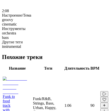
2:08
Настроение/Тема
groovy
cinematic
Инструменты
orchestra
bass
Другие теги
instrumental
Похожие треки
Название
Теги
Длительность
BPM
Funk to
Funk/R&B,
food
Strings, Bass,
track
1:06
90
Urban, Happy,
with