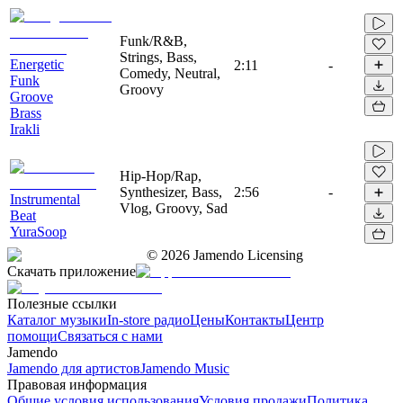
Funk/R&B,
Strings, Bass,
Energetic
2:11
-
Comedy, Neutral,
Funk
Groovy
Groove
Brass
Irakli
Hip-Hop/Rap,
Synthesizer, Bass,
2:56
-
Instrumental
Vlog, Groovy, Sad
Beat
YuraSoop
©
2026
Jamendo Licensing
Скачать приложение
Полезные ссылки
Каталог музыки
In-store радио
Цены
Контакты
Центр
помощи
Связаться с нами
Jamendo
Jamendo для артистов
Jamendo Music
Правовая информация
Общие условия использования
Условия продажи
Политика