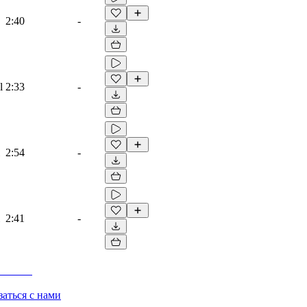
2:40
-
l
2:33
-
2:54
-
2:41
-
заться с нами