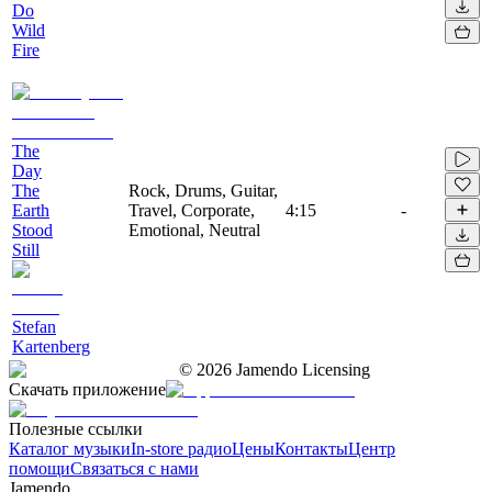
Do
Wild
Fire
The
Day
The
Rock, Drums, Guitar,
Earth
Travel, Corporate,
4:15
-
Stood
Emotional, Neutral
Still
Stefan
Kartenberg
©
2026
Jamendo Licensing
Скачать приложение
Полезные ссылки
Каталог музыки
In-store радио
Цены
Контакты
Центр
помощи
Связаться с нами
Jamendo