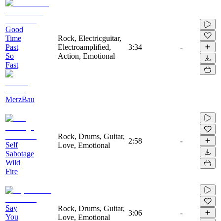
Good
Time
Rock, Electricguitar,
Past
Electroamplified,
3:34
-
So
Action, Emotional
Fast
MerzBau
Rock, Drums, Guitar,
2:58
-
Self
Love, Emotional
Sabotage
Wild
Fire
Say
Rock, Drums, Guitar,
3:06
-
You
Love, Emotional