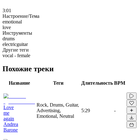
3:01
Настроение/Тема
emotional
love
Инструменты
drums
electricguitar
Другие теги
vocal - female
Похожие треки
Название
Теги
Длительность
BPM
Rock, Drums, Guitar,
Love
Advertising,
5:29
-
me
Emotional, Neutral
again
Andrea
Barone