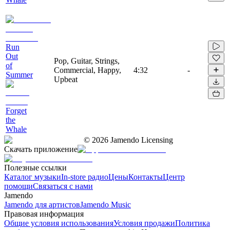
Run
Out
Pop, Guitar, Strings,
of
Commercial, Happy,
4:32
-
Summer
Upbeat
Forget
the
Whale
©
2026
Jamendo Licensing
Скачать приложение
Полезные ссылки
Каталог музыки
In-store радио
Цены
Контакты
Центр
помощи
Связаться с нами
Jamendo
Jamendo для артистов
Jamendo Music
Правовая информация
Общие условия использования
Условия продажи
Политика