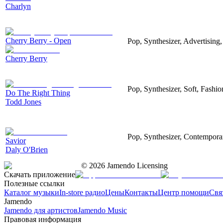
Charlyn
Cherry Berry - Open
Pop, Synthesizer, Advertising
Cherry Berry
Pop, Synthesizer, Soft, Fashi
Do The Right Thing
Todd Jones
Pop, Synthesizer, Contempora
Savior
Daly O'Brien
©
2026
Jamendo Licensing
Скачать приложение
Полезные ссылки
Каталог музыки
In-store радио
Цены
Контакты
Центр помощи
Свя
Jamendo
Jamendo для артистов
Jamendo Music
Правовая информация