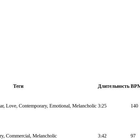
Теги
Длительность
BP
tar, Love, Contemporary, Emotional, Melancholic
3:25
140
ry, Commercial, Melancholic
3:42
97