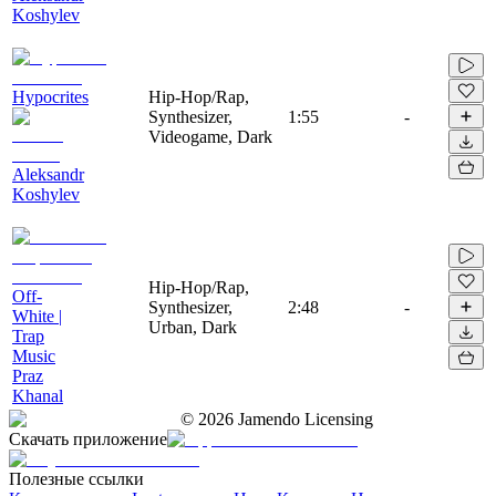
Koshylev
Hypocrites
Hip-Hop/Rap,
Synthesizer,
1:55
-
Videogame, Dark
Aleksandr
Koshylev
Hip-Hop/Rap,
Off-
Synthesizer,
2:48
-
White |
Urban, Dark
Trap
Music
Praz
Khanal
©
2026
Jamendo Licensing
Скачать приложение
Полезные ссылки