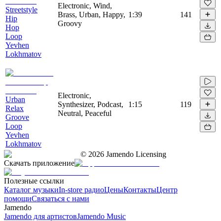
Electronic, Wind,
Streetstyle
Brass, Urban, Happy,
1:39
141
Hip
Groovy
Hop
Loop
Yevhen
Lokhmatov
Electronic,
Urban
Synthesizer, Podcast,
1:15
119
Relax
Neutral, Peaceful
Groove
Loop
Yevhen
Lokhmatov
©
2026
Jamendo Licensing
Скачать приложение
Полезные ссылки
Каталог музыки
In-store радио
Цены
Контакты
Центр
помощи
Связаться с нами
Jamendo
Jamendo для артистов
Jamendo Music