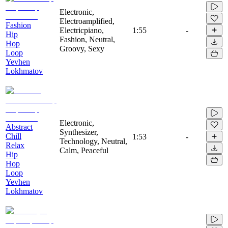
Electronic,
Electroamplified,
Fashion
Electricpiano,
1:55
-
Hip
Fashion, Neutral,
Hop
Groovy, Sexy
Loop
Yevhen
Lokhmatov
Electronic,
Abstract
Synthesizer,
Chill
1:53
-
Technology, Neutral,
Relax
Calm, Peaceful
Hip
Hop
Loop
Yevhen
Lokhmatov