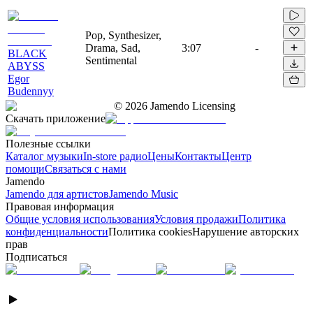
Pop, Synthesizer,
Drama, Sad,
3:07
-
BLACK
Sentimental
ABYSS
Egor
Budennyy
©
2026
Jamendo Licensing
Скачать приложение
Полезные ссылки
Каталог музыки
In-store радио
Цены
Контакты
Центр
помощи
Связаться с нами
Jamendo
Jamendo для артистов
Jamendo Music
Правовая информация
Общие условия использования
Условия продажи
Политика
конфиденциальности
Политика cookies
Нарушение авторских
прав
Подписаться