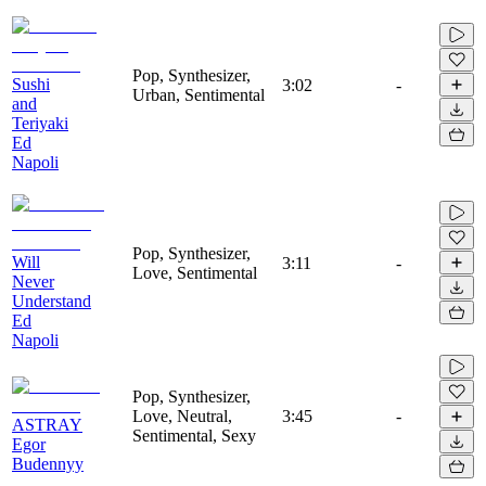
Pop, Synthesizer,
Sushi
3:02
-
Urban, Sentimental
and
Teriyaki
Ed
Napoli
Pop, Synthesizer,
Will
3:11
-
Love, Sentimental
Never
Understand
Ed
Napoli
Pop, Synthesizer,
Love, Neutral,
3:45
-
ASTRAY
Sentimental, Sexy
Egor
Budennyy