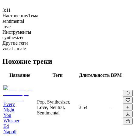
3:11
Настроение/Тема
sentimental
love
Инструменты
synthesizer
Другие теги
vocal - male
Похожие треки
Название
Теги
Длительность
BPM
Pop, Synthesizer,
Every
Love, Neutral,
3:54
-
Night
Sentimental
You
Whisper
Ed
Napoli