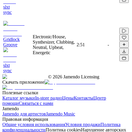
slxt
sync
Electronic/House,
Gridlock
Synthesizer, Clubbing,
Groove
2:51
-
Neutral, Upbeat,
Energetic
slxt
sync
©
2026
Jamendo Licensing
Скачать приложение
Полезные ссылки
Каталог музыки
In-store радио
Цены
Контакты
Центр
помощи
Связаться с нами
Jamendo
Jamendo для артистов
Jamendo Music
Правовая информация
Общие условия использования
Условия продажи
Политика
конфиденциальности
Политика cookies
Нарушение авторских