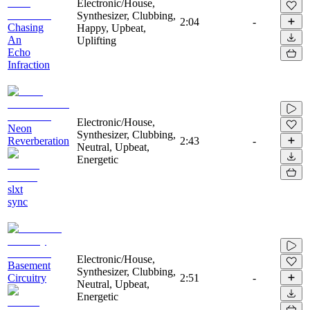
Electronic/House,
Synthesizer, Clubbing,
2:04
-
Chasing
Happy, Upbeat,
An
Uplifting
Echo
Infraction
Electronic/House,
Neon
Synthesizer, Clubbing,
Reverberation
2:43
-
Neutral, Upbeat,
Energetic
slxt
sync
Electronic/House,
Basement
Synthesizer, Clubbing,
Circuitry
2:51
-
Neutral, Upbeat,
Energetic