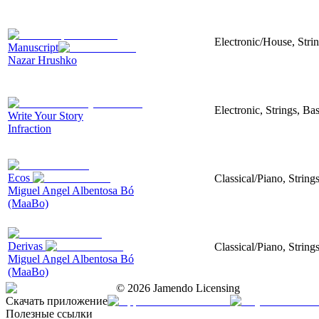
Electronic/House, Stri
Manuscript
Nazar Hrushko
Electronic, Strings, B
Write Your Story
Infraction
Ecos
Classical/Piano, String
Miguel Angel Albentosa Bó
(MaaBo)
Derivas
Classical/Piano, String
Miguel Angel Albentosa Bó
(MaaBo)
©
2026
Jamendo Licensing
Скачать приложение
Полезные ссылки