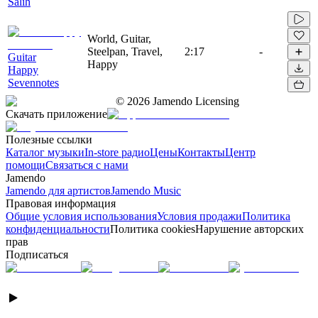
Salih
World, Guitar,
Steelpan, Travel,
2:17
-
Guitar
Happy
Happy
Sevennotes
©
2026
Jamendo Licensing
Скачать приложение
Полезные ссылки
Каталог музыки
In-store радио
Цены
Контакты
Центр
помощи
Связаться с нами
Jamendo
Jamendo для артистов
Jamendo Music
Правовая информация
Общие условия использования
Условия продажи
Политика
конфиденциальности
Политика cookies
Нарушение авторских
прав
Подписаться