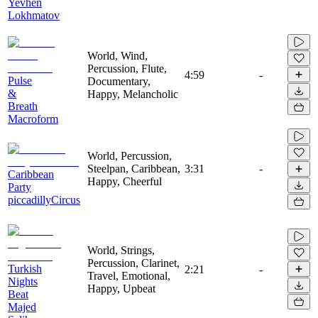
Yevhen
Lokhmatov
World, Wind,
Percussion, Flute,
4:59
-
Pulse
Documentary,
&
Happy, Melancholic
Breath
Macroform
World, Percussion,
Steelpan, Caribbean,
3:31
-
Caribbean
Happy, Cheerful
Party
piccadillyCircus
World, Strings,
Percussion, Clarinet,
Turkish
2:21
-
Travel, Emotional,
Nights
Happy, Upbeat
Beat
Majed