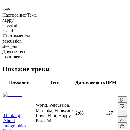
3:55
Настроение/Тема
happy
cheerful
island
Инструменты
percussion
steelpan
Другие теги
instrumental
Похожие треки
Название
Теги
Длительность
BPM
World, Percussion,
Marimba, Filmscore,
2:08
127
Thinking
Love, Film, Happy,
About
Peaceful
Infographics