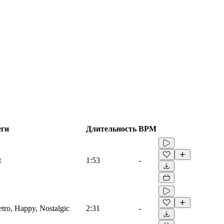
еги
Длительность
BPM
t
1:53
-
etro, Happy, Nostalgic
2:31
-