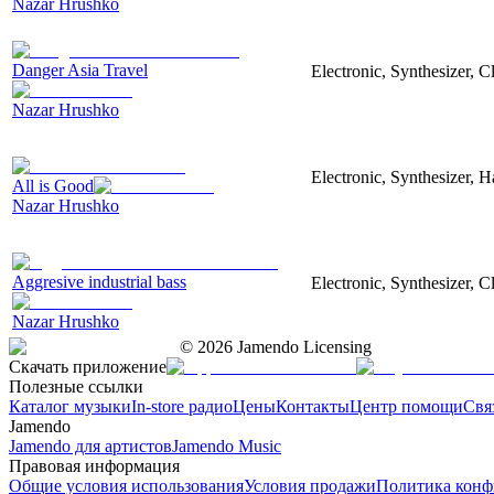
Nazar Hrushko
Danger Asia Travel
Electronic, Synthesizer, C
Nazar Hrushko
Electronic, Synthesizer, 
All is Good
Nazar Hrushko
Aggresive industrial bass
Electronic, Synthesizer, 
Nazar Hrushko
©
2026
Jamendo Licensing
Скачать приложение
Полезные ссылки
Каталог музыки
In-store радио
Цены
Контакты
Центр помощи
Свя
Jamendo
Jamendo для артистов
Jamendo Music
Правовая информация
Общие условия использования
Условия продажи
Политика конф