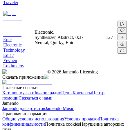
Traveler
Electronic,
Synthesizer, Abstract,
0:37
127
Epic
Neutral, Quirky, Epic
Electronic
Technology
Edit 7
Yevhen
Lokhmatov
©
2026
Jamendo Licensing
Скачать приложение
Полезные ссылки
Каталог музыки
In-store радио
Цены
Контакты
Центр
помощи
Связаться с нами
Jamendo
Jamendo для артистов
Jamendo Music
Правовая информация
Общие условия использования
Условия продажи
Политика
конфиденциальности
Политика cookies
Нарушение авторских
прав