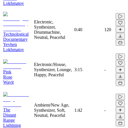
Lokhmatov
Electronic,
Synthesizer,
0:40
120
Drummachine,
Technological
Neutral, Peaceful
Documentary
Yevhen
Lokhmatov
Electronic/House,
Synthesizer, Lounge,
3:15
-
Pink
Happy, Peaceful
Rose
Wavit
Ambient/New Age,
The
Synthesizer, Soft,
1:42
-
Distant
Neutral, Peaceful
Range
Lightning