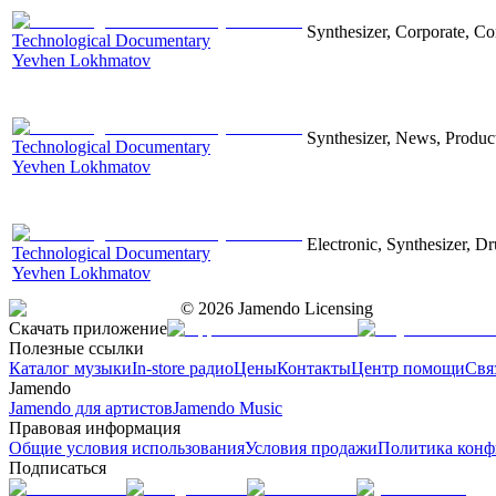
Synthesizer, Corporate, Co
Technological Documentary
Yevhen Lokhmatov
Synthesizer, News, Producti
Technological Documentary
Yevhen Lokhmatov
Electronic, Synthesizer, D
Technological Documentary
Yevhen Lokhmatov
©
2026
Jamendo Licensing
Скачать приложение
Полезные ссылки
Каталог музыки
In-store радио
Цены
Контакты
Центр помощи
Свя
Jamendo
Jamendo для артистов
Jamendo Music
Правовая информация
Общие условия использования
Условия продажи
Политика конф
Подписаться