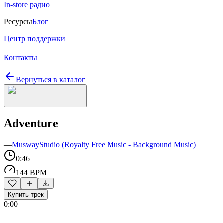
In-store радио
Ресурсы
Блог
Центр поддержки
Контакты
Вернуться в каталог
Adventure
—
MuswayStudio (Royalty Free Music - Background Music)
0:46
144 BPM
Купить трек
0:00